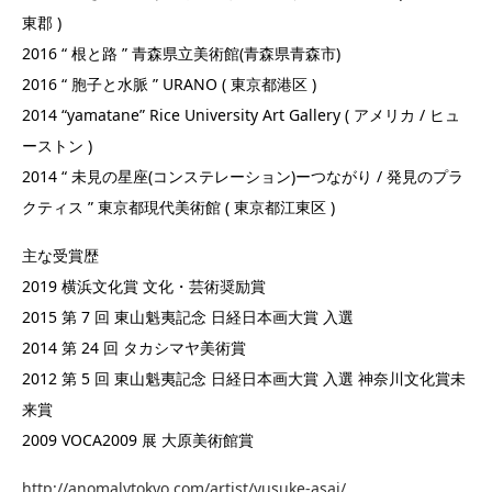
東郡 )
2016 “ 根と路 ” 青森県立美術館(青森県青森市)
2016 “ 胞子と水脈 ” URANO ( 東京都港区 )
2014 “yamatane” Rice University Art Gallery ( アメリカ / ヒュ
ーストン )
2014 “ 未見の星座(コンステレーション)ーつながり / 発見のプラ
クティス ” 東京都現代美術館 ( 東京都江東区 )
主な受賞歴
2019 横浜文化賞 文化・芸術奨励賞
2015 第 7 回 東山魁夷記念 日経日本画大賞 入選
2014 第 24 回 タカシマヤ美術賞
2012 第 5 回 東山魁夷記念 日経日本画大賞 入選 神奈川文化賞未
来賞
2009 VOCA2009 展 大原美術館賞
http://anomalytokyo.com/artist/yusuke-asai/