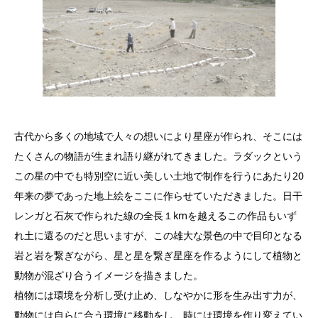
古代から多くの地域で人々の想いにより星座が作られ、そこには
たくさんの物語が生まれ語り継がれてきました。ラダックという
この星の中でも特別空に近い美しい土地で制作を行うにあたり20
年来の夢であった地上絵をここに作らせていただきました。日干
レンガと石灰で作られた線の全長１kmを越えるこの作品もいず
れ土に還るのだと思いますが、この雄大な景色の中で目印となる
岩と岩を繋ぎながら、星と星を繋ぎ星座を作るようにして植物と
動物が混ざり合うイメージを描きました。
植物には環境を分析し受け止め、しなやかに形を生み出す力が、
動物には自らに合う環境に移動をし、時には環境を作り変えてい