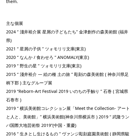
them.
主な個展
2024 “ 淺井裕介展 星屑の子どもたち” 金津創作の森美術館 (福井
県)
2021 “ 星屑の子供 ” ツォモリリ文庫(東京)
2020 “ なんか / 食わせろ ” ANOMALY(東京)
2019 “ 野生の星 ” ツォモリリ文庫(東京)
2015 “ 淺井裕介 ― 絵の種 土の旅 ” 彫刻の森美術館 ( 神奈川県足
柄下郡 ) 主なグループ展
2019 “Reborn-Art Festival 2019 いのちの手触り ” 石巻 ( 宮城県
石巻市 )
2019 “ 横浜美術館コレクション展「Meet the Collection- アート
と人と、美術館」” 横浜美術館(神奈川県横浜市 ) 2019 “ 武隆ラン
バ国際大地芸術祭 2019”(中国・重慶)
2016 “ 生きとし生けるもの ” ヴァンジ彫刻庭園美術館 ( 静岡県駿