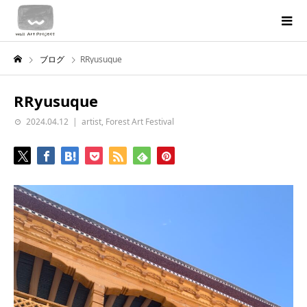
ブログ
RRyusuque
RRyusuque
2024.04.12
artist
,
Forest Art Festival