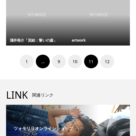
淺井裕介「泥絵：誓いの森」
artwork
1
…
9
10
11
12
LINK
関連リンク
ツォモリリオンラインショップ