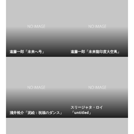
遠藤一郎「未来へ号」
遠藤一郎「未来龍印度大空凧」
スリージャタ・ロイ
淺井裕介「泥絵：祝福のダンス」
「untitled」